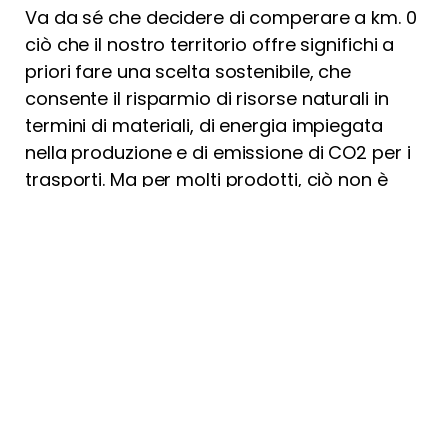
Va da sé che decidere di comperare a km. 0
ciò che il nostro territorio offre significhi a
priori fare una scelta sostenibile, che
consente il risparmio di risorse naturali in
termini di materiali, di energia impiegata
nella produzione e di emissione di CO2 per i
trasporti. Ma per molti prodotti, ciò non è
possibile.
Per le aziende, ogni livello di imballaggio con
cui un prodotto si presenta alla vendita
rappresenta un’opportunità di agire nel
rispetto dell’ambiente e di comunicare la
propria scelta con
un’efficace
comunicazione circolare
al
mercato.