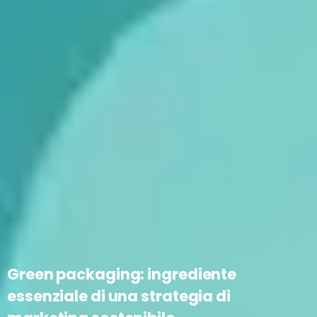
Green packaging: ingrediente
essenziale di una strategia di