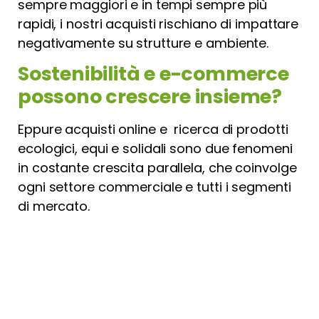
sempre maggiori e in tempi sempre più
rapidi, i nostri acquisti rischiano di impattare
negativamente su strutture e ambiente.
Sostenibilità e e-commerce
possono crescere insieme?
Eppure acquisti online e ricerca di prodotti
ecologici, equi e solidali sono due fenomeni
in costante crescita parallela, che coinvolge
ogni settore commerciale e tutti i segmenti
di mercato.
La domanda che ci dobbiamo porre è
dunque: può esistere una
sinergia tra e-
commerce e sostenibilità
? I loro percorsi
possono possono incontrarsi?